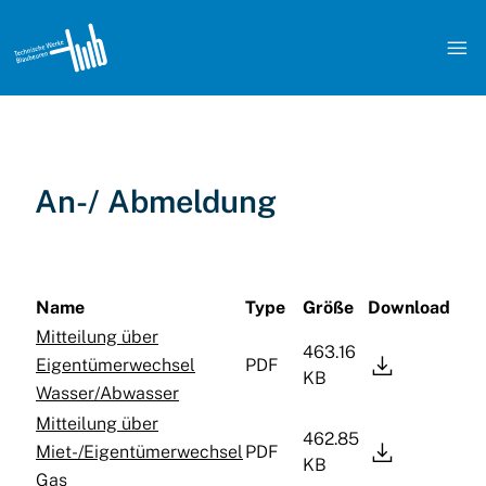

An-/ Abmeldung
Name
Type
Größe
Download
Mitteilung über
463.16

Eigentümerwechsel
PDF
KB
Wasser/Abwasser
Mitteilung über
462.85

Miet-/Eigentümerwechsel
PDF
KB
Gas