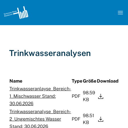

Trinkwasseranalysen
Name
Type
Größe
Download
Trinkwasseranlayse_Bereich-
98.59

1_Mischwasser Stand:
PDF
KB
30.06.2026
Trinkwasseranalyse_Bereich-
98.51

2_Ungemischtes Wasser
PDF
KB
Stand: 30.06.2026