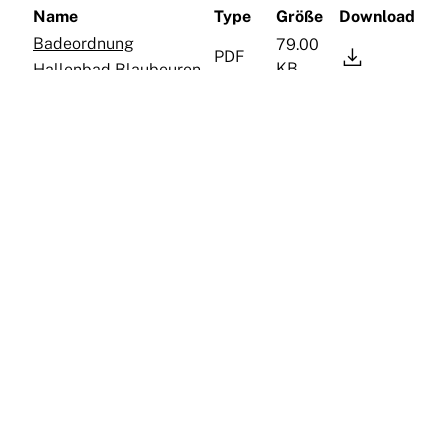
Name
Type
Größe
Download
Badeordnung
79.00

PDF
KB
Hallenbad Blaubeuren
Baderegeln für Freibad
933.43

PDF
KB
und Hallenbad
TWB-Technische Werke Blaubeuren GmbH
Kirchplatz 2