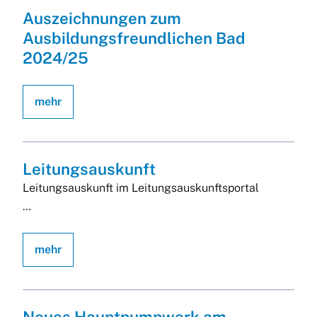
Auszeichnungen zum
Ausbildungsfreundlichen Bad
2024/25
mehr
Leitungsauskunft
Leitungsauskunft im Leitungsauskunftsportal
der Stadtwerke Ulm/Neu-Ulm Netze GmbH
mehr
In wenigen Schritten zur Plan- und
Leitungsauskunft:
1. Anmeldung